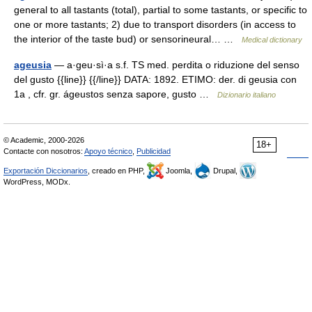
general to all tastants (total), partial to some tastants, or specific to
one or more tastants; 2) due to transport disorders (in access to
the interior of the taste bud) or sensorineural… …
Medical dictionary
ageusia
— a·geu·sì·a s.f. TS med. perdita o riduzione del senso
del gusto {{line}} {{/line}} DATA: 1892. ETIMO: der. di geusia con
1a , cfr. gr. ágeustos senza sapore, gusto …
Dizionario italiano
© Academic, 2000-2026
18+
Contacte con nosotros:
Apoyo técnico
,
Publicidad
Exportación Diccionarios
, creado en PHP,
Joomla,
Drupal,
WordPress, MODx.