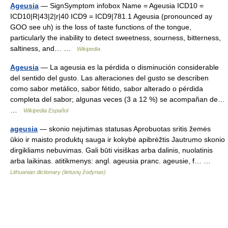
Ageusia
— SignSymptom infobox Name = Ageusia ICD10 =
ICD10|R|43|2|r|40 ICD9 = ICD9|781.1 Ageusia (pronounced ay
GOO see uh) is the loss of taste functions of the tongue,
particularly the inability to detect sweetness, sourness, bitterness,
saltiness, and… …
Wikipedia
Ageusia
— La ageusia es la pérdida o disminución considerable
del sentido del gusto. Las alteraciones del gusto se describen
como sabor metálico, sabor fétido, sabor alterado o pérdida
completa del sabor; algunas veces (3 a 12 %) se acompañan de…
…
Wikipedia Español
ageusia
— skonio nejutimas statusas Aprobuotas sritis žemės
ūkio ir maisto produktų sauga ir kokybė apibrėžtis Jautrumo skonio
dirgikliams nebuvimas. Gali būti visiškas arba dalinis, nuolatinis
arba laikinas. atitikmenys: angl. ageusia pranc. ageusie, f… …
Lithuanian dictionary (lietuvių žodynas)