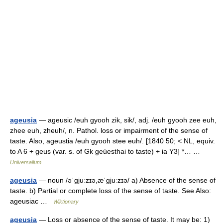
ageusia
— ageusic /euh gyooh zik, sik/, adj. /euh gyooh zee euh,
zhee euh, zheuh/, n. Pathol. loss or impairment of the sense of
taste. Also, ageustia /euh gyooh stee euh/. [1840 50; < NL, equiv.
to A 6 + geus (var. s. of Gk geúesthai to taste) + ia Y3] *… …
Universalium
ageusia
— noun /əˈɡjuːzɪə,æˈɡjuːzɪə/ a) Absence of the sense of
taste. b) Partial or complete loss of the sense of taste. See Also:
ageusiac …
Wiktionary
ageusia
— Loss or absence of the sense of taste. It may be: 1)