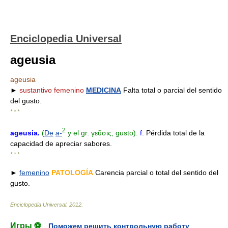
Enciclopedia Universal
ageusia
ageusia
►
sustantivo femenino
MEDICINA
Falta total o parcial del sentido
del gusto.
* * *
2
ageusia
.
(
De
a-
y el gr. γεῦσις, gusto).
f.
Pérdida total de la
capacidad de apreciar sabores.
* * *
►
femenino
PATOLOGÍA
Carencia parcial o total del sentido del
gusto.
Enciclopedia Universal
.
2012
.
Игры ⚽
Поможем решить контрольную работу