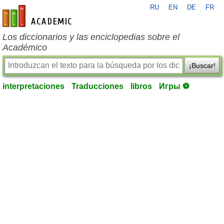
RU
EN
DE
FR
es-academic.com
Los diccionarios y las enciclopedias sobre el
Académico
¡Buscar!
interpretaciones
Traducciones
libros
Игры ⚽